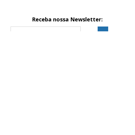
Receba nossa Newsletter:
Formas de pagamento
Site seguro
Site 100% seguro
2024 © BestBattery® é marca registrada de EQUIPATECH
IMPORTAÇÃO E EXPORTAÇÃO LTDA
CNPJ: 10.378.030/0001-90 | BestBattery.com.br. Todos os direitos
reservados.