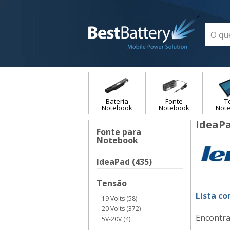
Bateria
Fonte
T
Notebook
Notebook
Not
IdeaP
Fonte para
Notebook
IdeaPad (435)
Tensão
Lista c
19 Volts (58)
20 Volts (372)
Encontra
5V-20V (4)