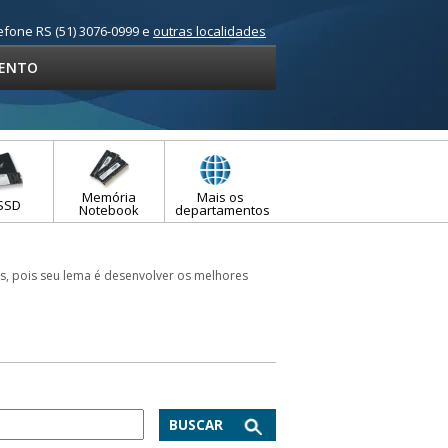
efone RS (51) 3076-0999 e
outras localidades
ENTO
Memória
Mais os
SSD
Notebook
departamentos
s, pois seu lema é desenvolver os melhores
BUSCAR