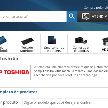
Compre pelo tel
ATENDIM
ela
Teclado
Smartphones
Cameras e
HD 
ebook
Notebook
e Tablets
Filmadoras
Toshiba
A Semp era uma empresa brasileira que se juntou c
Semp Toshiba. Atualmente, a marca é uma das maiores
reconhecida por seus produtos de tecnologia.
ompleta de produtos
r produto: