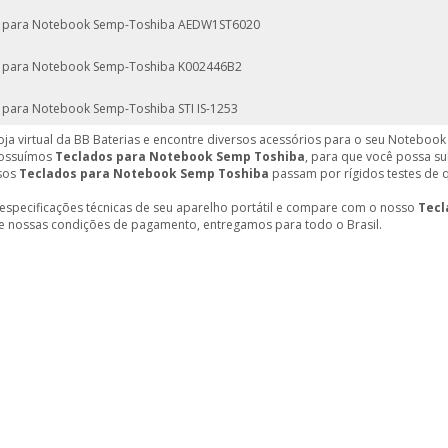
 para Notebook Semp-Toshiba AEDW1ST6020
 para Notebook Semp-Toshiba K002446B2
 para Notebook Semp-Toshiba STI IS-1253
loja virtual da BB Baterias e encontre diversos acessórios para o seu Notebook
ossuímos
Teclados para Notebook Semp Toshiba
, para que você possa su
sos
Teclados para Notebook Semp Toshiba
passam por rígidos testes de q
 especificações técnicas de seu aparelho portátil e compare com o nosso
Tecl
que nossas condições de pagamento, entregamos para todo o Brasil.