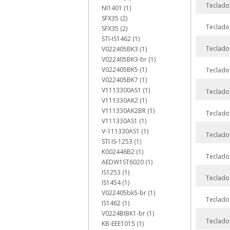
Teclado
NI1401 (1)
SFX35 (2)
Teclado
SFX35 (2)
STI-IS1462 (1)
Teclado
V022405BK3 (1)
V022405BK3-br (1)
V022405BK5 (1)
Teclado
V022405BK7 (1)
V1113300AS1 (1)
Teclado
V111330AK2 (1)
V111330AK2BR (1)
Teclado
V111330AS1 (1)
V-111330AS1 (1)
Teclado
STI IS-1253 (1)
K002446B2 (1)
Teclado
AEDW1ST6020 (1)
IS1253 (1)
Teclado
IS1454 (1)
V022405bk5-br (1)
Teclado
IS1462 (1)
V0224BIBK1-br (1)
Teclado
KB-EEE1015 (1)