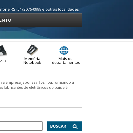
efone RS (51) 3076-0999 e
outras localidades
ENTO
Memória
Mais os
SSD
Notebook
departamentos
om a empresa japonesa Toshiba, formando a
 fabricantes de eletrônicos do país e é
BUSCAR