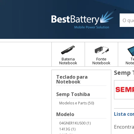
Bateria
Fonte
T
Notebook
Notebook
Not
Semp 
Teclado para
Notebook
Semp Toshiba
Modelos e Parts (50)
Lista c
Modelo
04GNER1KUS00 (1)
Encontra
1413G (1)