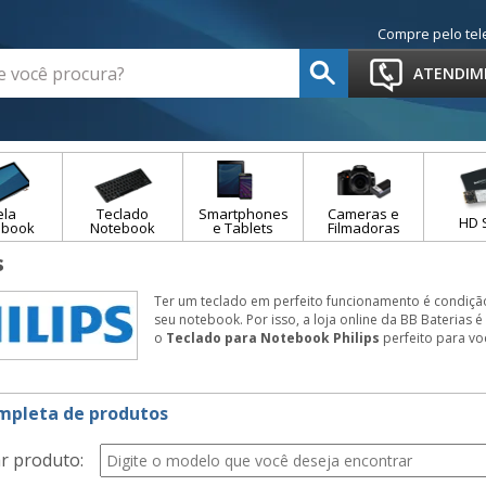
Compre pelo tel
ATENDIM
ela
Teclado
Smartphones
Cameras e
HD 
ebook
Notebook
e Tablets
Filmadoras
s
Ter um teclado em perfeito funcionamento é condiç
seu notebook. Por isso, a loja online da BB Baterias 
o
Teclado para Notebook Philips
perfeito para vo
ompleta de produtos
r produto: