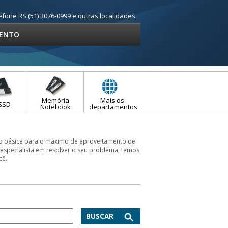
efone RS (51) 3076-0999 e
outras localidades
ENTO
Memória
Mais os
SSD
Notebook
departamentos
ão básica para o máximo de aproveitamento de
é especialista em resolver o seu problema, temos
cê.
BUSCAR