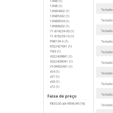
13NB (1)
13NB (1)
Teclado
13NB4602 (1)
13NB5602 (1)
Teclado
13NB8504 (1)
13NB8602 (1)
Teclado
71-874239-00 (1)
71-878239-10 (1)
FNB13II-A (1)
Teclado
K022427EK1 (1)
TW3 (1)
Teclado
V022409BK1 (1)
V022409DK1 (1)
Teclado
V109902AK1 (1)
x54 (1)
Teclado
x57 (1)
x58 (1)
Teclado
x72 (1)
Teclado
Faixa de preço
R$50,00 até R$99,99 (18)
Teclado