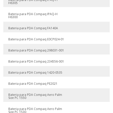
H6305
Bateria para PDA Compaq IPAQ-H
H6300
Bateria para PDA Compaq FA140A
Bateria para PDA Compaq E0CP024-01
Bateria para PDA Compaq 298031-001
Bateria para PDA Compaq 234556-001
Bateria para PDA Compaq 1420-0535
Bateria para PDA Compaq PE2021
Bateria para PDA Compaq Aero Palm
Size PC 1550
Bateria para PDA Compaq Aero Palm
Size PC 1530