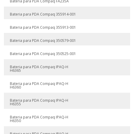
Bateria para PDA Compaq FA235A
Bateria para PDA Compaq 355914-001
Bateria para PDA Compaq 355913-001
Bateria para PDA Compaq 350579-001
Bateria para PDA Compaq 350525-001
Bateria para PDA Compaq IPAQ-H
H6365
Bateria para PDA Compaq IPAQ-H
H6360
Bateria para PDA Compaq IPAQ-H
H6355
Bateria para PDA Compaq IPAQ-H
H6350
Bateria para PDA Compaq IPAQ-H