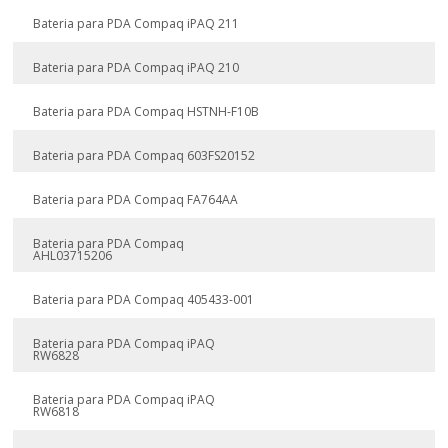
Bateria para PDA Compaq iPAQ 211
Bateria para PDA Compaq iPAQ 210
Bateria para PDA Compaq HSTNH-F10B
Bateria para PDA Compaq 603FS20152
Bateria para PDA Compaq FA764AA
Bateria para PDA Compaq
AHL03715206
Bateria para PDA Compaq 405433-001
Bateria para PDA Compaq iPAQ
RW6828
Bateria para PDA Compaq iPAQ
RW6818