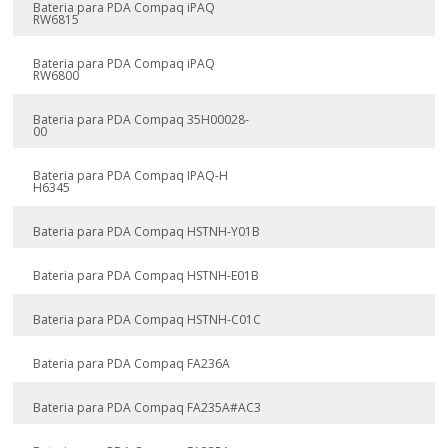
Bateria para PDA Compaq iPAQ
RW6815
Bateria para PDA Compaq iPAQ
RW6800
Bateria para PDA Compaq 35H00028-
00
Bateria para PDA Compaq IPAQ-H
H6345
Bateria para PDA Compaq HSTNH-Y01B
Bateria para PDA Compaq HSTNH-E01B
Bateria para PDA Compaq HSTNH-C01C
Bateria para PDA Compaq FA236A
Bateria para PDA Compaq FA235A#AC3