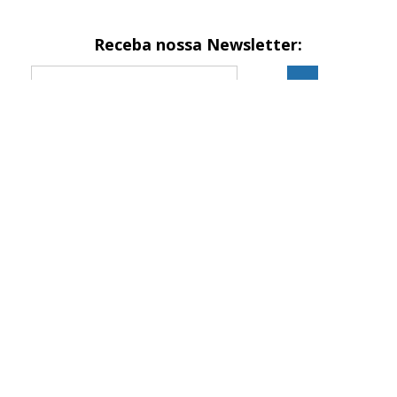
Receba nossa Newsletter:
Formas de pagamento
Site seguro
Site 100% seguro
2024 © BestBattery® é marca registrada de EQUIPATECH
IMPORTAÇÃO E EXPORTAÇÃO LTDA
CNPJ: 10.378.030/0001-90 | BestBattery.com.br. Todos os direitos
reservados.