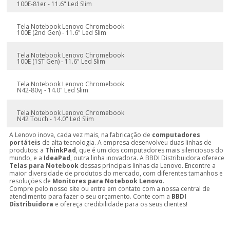
100E-81er - 11.6" Led Slim
Tela Notebook Lenovo Chromebook
100E (2nd Gen) - 11.6" Led Slim
Tela Notebook Lenovo Chromebook
100E (1ST Gen) - 11.6" Led Slim
Tela Notebook Lenovo Chromebook
N42-80vj - 14.0" Led Slim
Tela Notebook Lenovo Chromebook
N42 Touch - 14.0" Led Slim
A Lenovo inova, cada vez mais, na fabricação de
computadores
portáteis
de alta tecnologia. A empresa desenvolveu duas linhas de
produtos: a
ThinkPad
, que é um dos computadores mais silenciosos do
mundo, e a
IdeaPad
, outra linha inovadora. A BBDI Distribuidora oferece
Telas para Notebook
dessas principais linhas da Lenovo. Encontre a
maior diversidade de produtos do mercado, com diferentes tamanhos e
resoluções de
Monitores para Notebook Lenovo
.
Compre pelo nosso site ou entre em contato com a nossa central de
atendimento para fazer o seu orçamento. Conte com a
BBDI
Distribuidora
e ofereça credibilidade para os seus clientes!