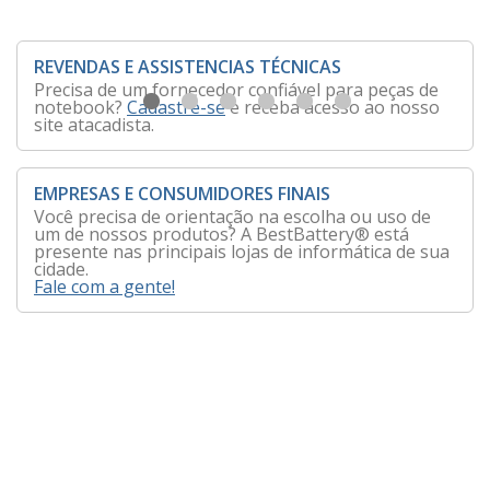
REVENDAS E ASSISTENCIAS TÉCNICAS
Precisa de um fornecedor confiável para peças de
notebook?
Cadastre-se
e receba acesso ao nosso
site atacadista.
EMPRESAS E CONSUMIDORES FINAIS
Você precisa de orientação na escolha ou uso de
um de nossos produtos? A BestBattery® está
presente nas principais lojas de informática de sua
cidade.
Fale com a gente!