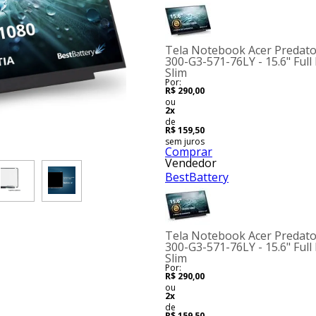
Tela Notebook Acer Predato
300-G3-571-76LY - 15.6" Ful
Slim
Por:
R$ 290,00
ou
2x
de
R$ 159,50
sem juros
Comprar
Vendedor
BestBattery
Tela Notebook Acer Predato
300-G3-571-76LY - 15.6" Ful
Slim
Por:
R$ 290,00
ou
2x
de
R$ 159,50