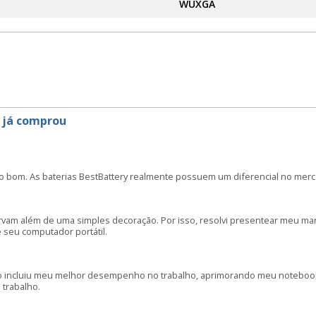
WUXGA
 já comprou
o bom. As baterias BestBattery realmente possuem um diferencial no merc
irvam além de uma simples decoração. Por isso, resolvi presentear meu m
seu computador portátil.
o incluiu meu melhor desempenho no trabalho, aprimorando meu notebook: 
 trabalho.