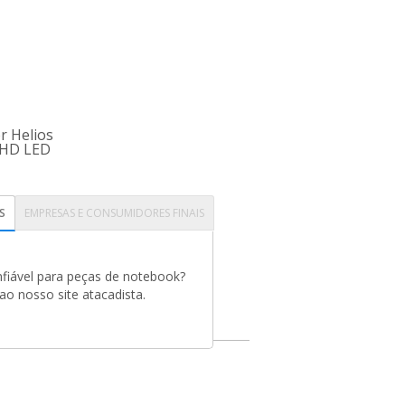
r Helios
l HD LED
S
EMPRESAS E CONSUMIDORES FINAIS
fiável para peças de notebook?
o nosso site atacadista.