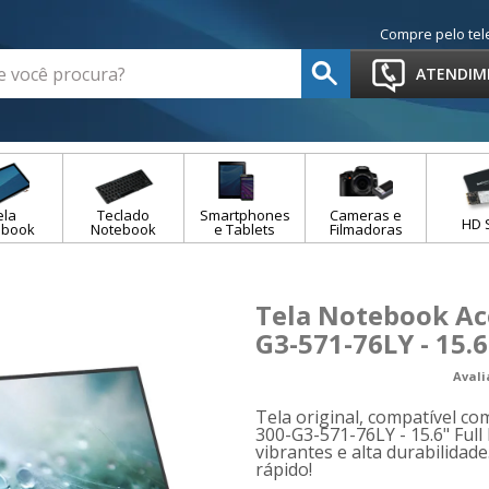
Compre pelo tel
ATENDIM
ela
Teclado
Smartphones
Cameras e
HD 
ebook
Notebook
e Tablets
Filmadoras
Tela Notebook Ace
G3-571-76LY - 15.6
Aval
Tela original, compatível c
300-G3-571-76LY - 15.6" Full
vibrantes e alta durabilidad
rápido!