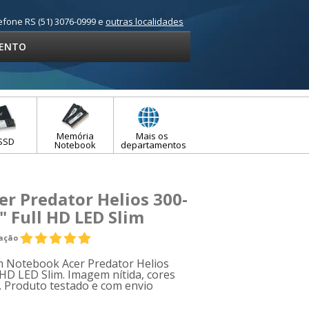
efone RS (51) 3076-0999 e
outras localidades
ENTO
Memória
Mais os
SSD
Notebook
departamentos
r Predator Helios 300-
" Full HD LED Slim
iação
om Notebook Acer Predator Helios
 HD LED Slim. Imagem nítida, cores
e. Produto testado e com envio