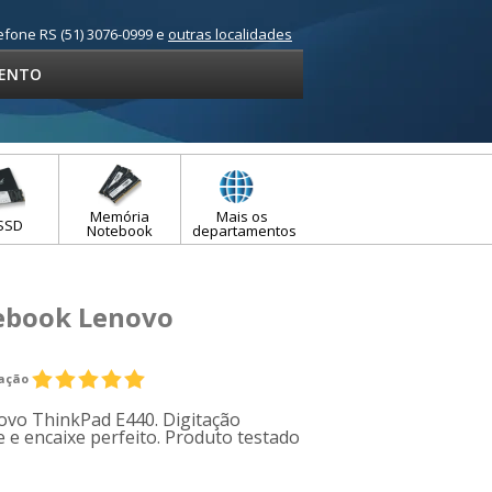
efone RS (51) 3076-0999 e
outras localidades
ENTO
Memória
Mais os
SSD
Notebook
departamentos
ebook Lenovo
iação
ovo ThinkPad E440. Digitação
e e encaixe perfeito. Produto testado