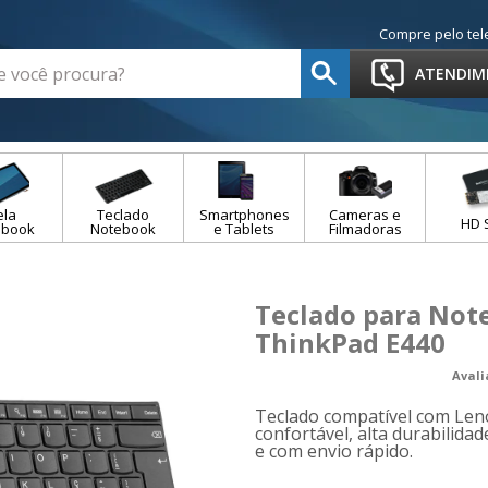
Compre pelo tel
ATENDIM
ela
Teclado
Smartphones
Cameras e
HD 
ebook
Notebook
e Tablets
Filmadoras
Teclado para Not
ThinkPad E440
Aval
Teclado compatível com Len
confortável, alta durabilidad
e com envio rápido.