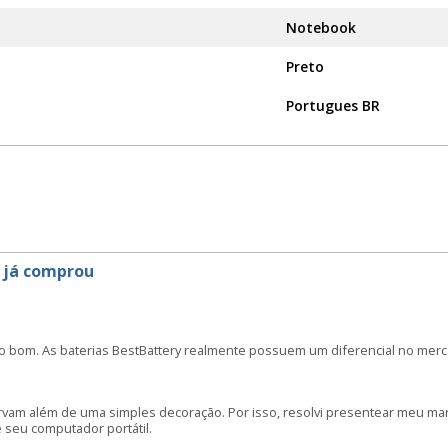
Notebook
Preto
Portugues BR
 já comprou
o bom. As baterias BestBattery realmente possuem um diferencial no merc
irvam além de uma simples decoração. Por isso, resolvi presentear meu m
seu computador portátil.