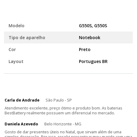
Modelo
G550S, G550S
Tipo de aparelho
Notebook
Cor
Preto
Layout
Portugues BR
Carla de Andrade
São Paulo - SP
Atendimento excelente, preço ótimo e produto bom. As baterias
BestBattery realmente possuem um diferencial no mercado.
Daniela Azevedo
Belo Horizonte - MG
Gosto de dar presentes úteis no Natal, que sirvam além de uma
simples decoração. Por isso, resolvi presentear meu marido com uma