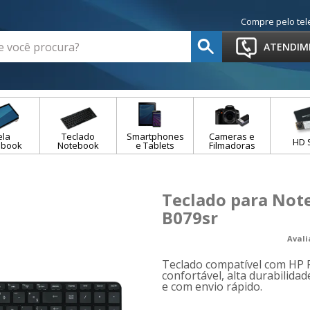
Compre pelo tel
ATENDIM
ela
Teclado
Smartphones
Cameras e
HD 
ebook
Notebook
e Tablets
Filmadoras
Teclado para Note
B079sr
Aval
Teclado compatível com HP P
confortável, alta durabilidad
e com envio rápido.