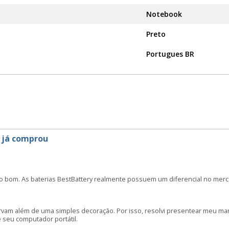
Notebook
Preto
Portugues BR
 já comprou
o bom. As baterias BestBattery realmente possuem um diferencial no merc
irvam além de uma simples decoração. Por isso, resolvi presentear meu m
seu computador portátil.