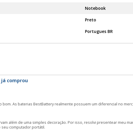
Notebook
Preto
Portugues BR
 já comprou
o bom. As baterias BestBattery realmente possuem um diferencial no merc
irvam além de uma simples decoração. Por isso, resolvi presentear meu m
seu computador portátil.