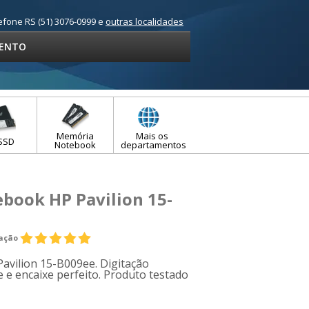
efone RS (51) 3076-0999 e
outras localidades
ENTO
Memória
Mais os
SSD
Notebook
departamentos
book HP Pavilion 15-
iação
avilion 15-B009ee. Digitação
e e encaixe perfeito. Produto testado