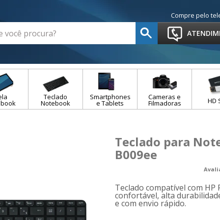
Compre pelo tel
ATENDIM
ela
Teclado
Smartphones
Cameras e
HD 
ebook
Notebook
e Tablets
Filmadoras
Teclado para Note
B009ee
Aval
Teclado compatível com HP P
confortável, alta durabilidad
e com envio rápido.