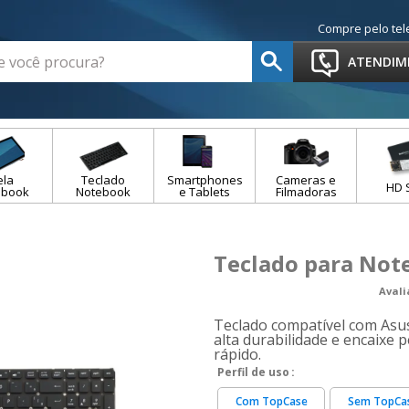
Compre pelo tel
ATENDIM
ela
Teclado
Smartphones
Cameras e
HD 
ebook
Notebook
e Tablets
Filmadoras
Teclado para Not
Aval
Teclado compatível com Asus
alta durabilidade e encaixe 
rápido.
Perfil de uso
Com TopCase
Sem TopCa