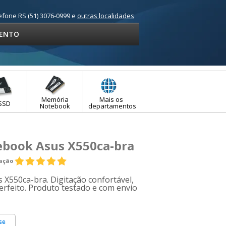
efone RS (51) 3076-0999 e
outras localidades
ENTO
Memória
Mais os
SSD
Notebook
departamentos
ebook Asus X550ca-bra
iação
 X550ca-bra. Digitação confortável,
perfeito. Produto testado e com envio
se