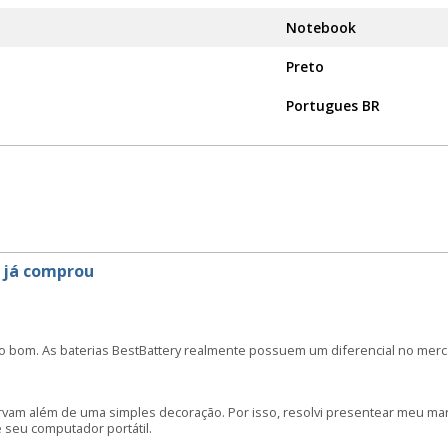
Notebook
Preto
Portugues BR
 já comprou
o bom. As baterias BestBattery realmente possuem um diferencial no merc
irvam além de uma simples decoração. Por isso, resolvi presentear meu m
seu computador portátil.