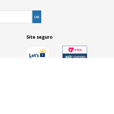
Site seguro
Site 100% seguro
e EQUIPATECH IMPORTAÇÃO E EXPORTAÇÃO LTDA
. Todos os direitos reservados.
r são meramente ilustrativas e de nossa propriedade, estando protegidas 
 das fotos aqui exibidas, sem a autorização expressa do autor, proprietár