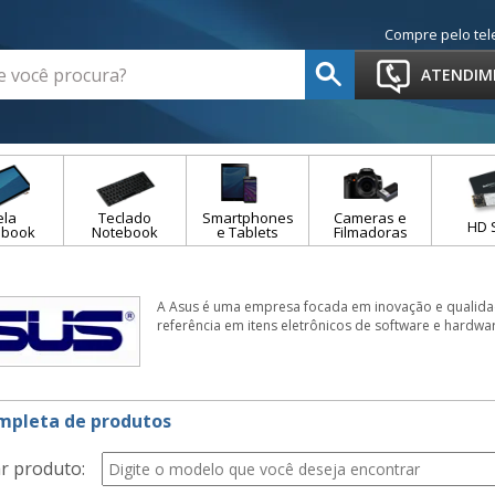
Compre pelo tel
ATENDIM
ela
Teclado
Smartphones
Cameras e
HD 
ebook
Notebook
e Tablets
Filmadoras
A Asus é uma empresa focada em inovação e qualida
referência em itens eletrônicos de software e hardwa
ompleta de produtos
r produto: