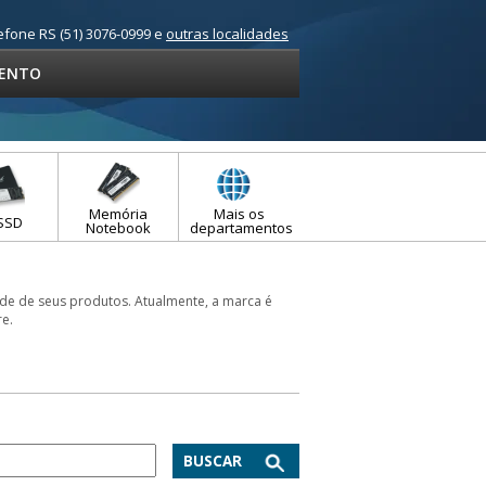
efone RS (51) 3076-0999 e
outras localidades
ENTO
Memória
Mais os
SSD
Notebook
departamentos
de de seus produtos. Atualmente, a marca é
re.
BUSCAR