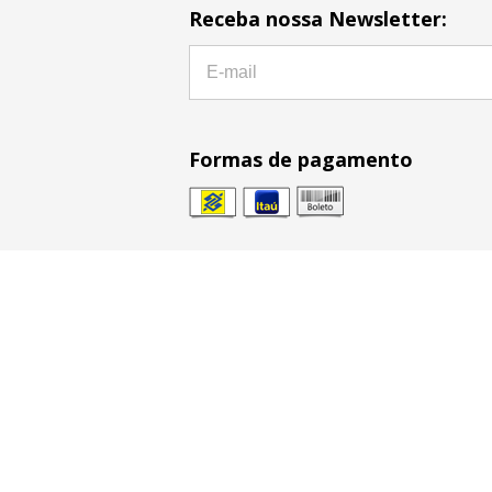
Receba nossa Newsletter:
Formas de pagamento
2024 © BestBattery® é marca registrada d
CNPJ: 10.378.030/0001-90 | BestBattery.com.br
Todas as fotos expostas em BestBattery.com.b
portando, proibidas todas e quaisquer cópias