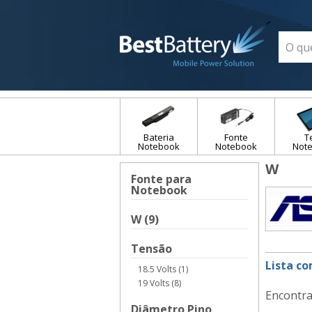
Bateria
Fonte
T
Notebook
Notebook
Not
W
Fonte para
Notebook
W (9)
Tensão
Lista c
18.5 Volts (1)
19 Volts (8)
Encontra
Diâmetro Pino