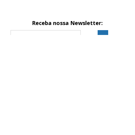
Receba nossa Newsletter:
Formas de pagamento
Site seguro
Site 100% seguro
2024 © BestBattery® é marca registrada de EQUIPATECH
IMPORTAÇÃO E EXPORTAÇÃO LTDA
CNPJ: 10.378.030/0001-90 | BestBattery.com.br. Todos os direitos