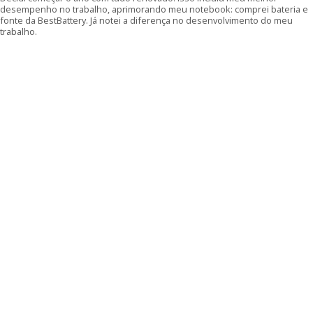
desempenho no trabalho, aprimorando meu notebook: comprei bateria e
fonte da BestBattery. Já notei a diferença no desenvolvimento do meu
trabalho.
x
Quero negociar
Gostaria de negociar as condições de compra desse
produto.