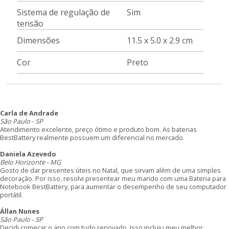
Sistema de regulação de
Sim
tensão
Dimensões
11.5 x 5.0 x 2.9 cm
Cor
Preto
Carla de Andrade
São Paulo - SP
Atendimento excelente, preço ótimo e produto bom. As baterias
BestBattery realmente possuem um diferencial no mercado.
Daniela Azevedo
Belo Horizonte - MG
Gosto de dar presentes úteis no Natal, que sirvam além de uma simples
decoração. Por isso, resolvi presentear meu marido com uma Bateria para
Notebook BestBattery, para aumentar o desempenho de seu computador
portátil.
Állan Nunes
São Paulo - SP
Decidi começar o ano com tudo renovado. Isso incluiu meu melhor