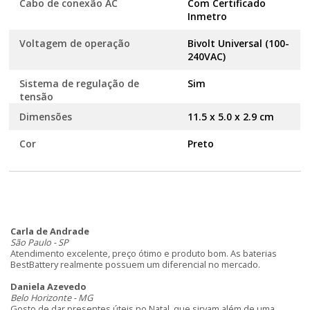
Cabo de conexão AC
Com Certificado
Inmetro
Voltagem de operação
Bivolt Universal (100-
240VAC)
Sistema de regulação de
Sim
tensão
Dimensões
11.5 x 5.0 x 2.9 cm
Cor
Preto
Carla de Andrade
São Paulo - SP
Atendimento excelente, preço ótimo e produto bom. As baterias
BestBattery realmente possuem um diferencial no mercado.
Daniela Azevedo
Belo Horizonte - MG
Gosto de dar presentes úteis no Natal, que sirvam além de uma