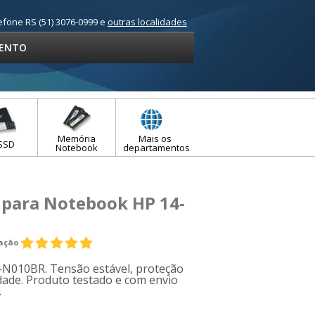
efone RS (51) 3076-0999 e
outras localidades
ENTO
Memória
Mais os
SSD
Notebook
departamentos
 para Notebook HP 14-
iação
-N010BR. Tensão estável, proteção
idade. Produto testado e com envio
.