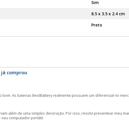
Sim
8.5 x 3.5 x 2.4 cm
Preto
 já comprou
o bom. As baterias BestBattery realmente possuem um diferencial no merc
irvam além de uma simples decoração. Por isso, resolvi presentear meu m
seu computador portátil.