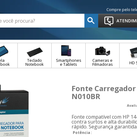
Compre pelo tel
ATENDIM
ela
Teclado
Smartphones
Cameras e
HD 
ebook
Notebook
e Tablets
Filmadoras
Fonte Carregador
N010BR
Aval
Fonte compatível com HP 14
contra surtos e alta durabil
rápido. Segurança garantida
Potência