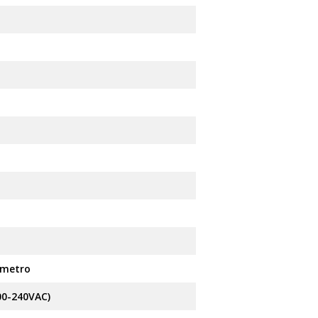
nmetro
100-240VAC)