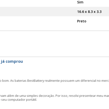
Sim
16.6 x 8.3 x 3.3
Preto
 já comprou
o bom. As baterias BestBattery realmente possuem um diferencial no merc
irvam além de uma simples decoração. Por isso, resolvi presentear meu m
seu computador portátil.