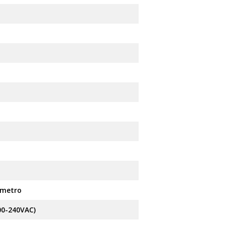
nmetro
100-240VAC)