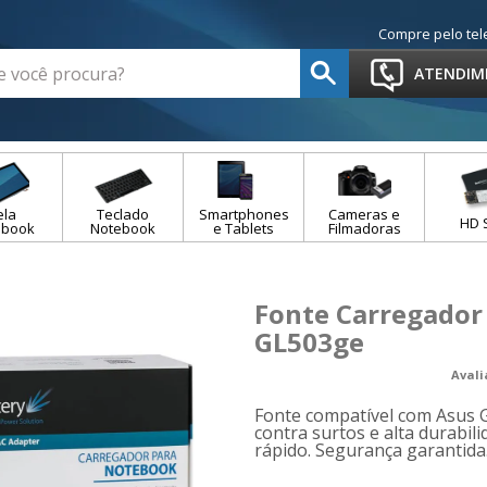
Compre pelo tel
ATENDIM
ela
Teclado
Smartphones
Cameras e
HD 
ebook
Notebook
e Tablets
Filmadoras
Fonte Carregador
GL503ge
Aval
Fonte compatível com Asus 
contra surtos e alta durabil
rápido. Segurança garantida