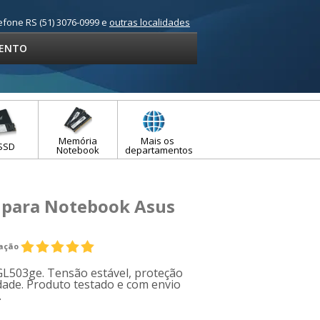
efone RS (51) 3076-0999 e
outras localidades
ENTO
Memória
Mais os
SSD
Notebook
departamentos
 para Notebook Asus
iação
GL503ge. Tensão estável, proteção
idade. Produto testado e com envio
.