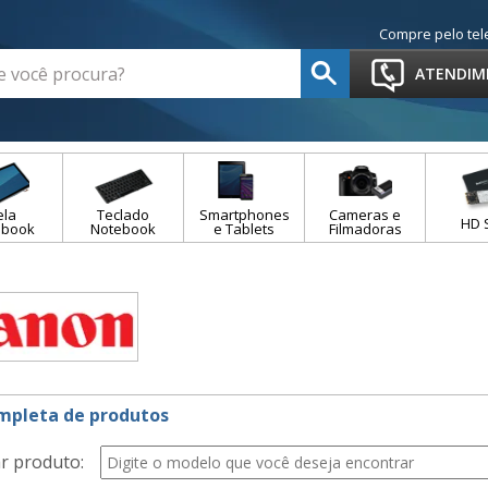
Compre pelo tel
ATENDIM
ela
Teclado
Smartphones
Cameras e
HD 
ebook
Notebook
e Tablets
Filmadoras
ompleta de produtos
r produto: