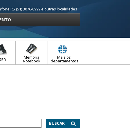
efone RS (51) 3076-0999 e
outras localidades
ENTO
Memória
Mais os
SSD
Notebook
departamentos
BUSCAR