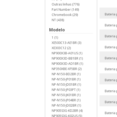
Outras linhas (776)
Part Number (149)
Bateria
Chromebook (29)
NT (438)
Bateria
Modelo
Bateria
1 (1)
XE500C13-AE1BR (3)
Bateria
XE303C12 (2)
NP900X3B-A01US (1)
Bateria
NP900X3D-BB1BR (1)
NP900X3D-AD1BR (1)
NP350XBE-XF5BR (2)
Bateria
NP-N150-BD2BR (1)
NP-N150-JP01BR (1)
Bateria
NP-N150-JD01BR (1)
NP-N150-JP03PT (1)
Bateria
NP-N150-JK01BR (1)
NP-N150-JP04BR (1)
Bateria
NP-N150-JD02BR (1)
NP905S3G-KD2BR (4)
Bateria
NP905S3G-K02US (5)