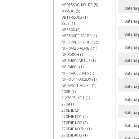
NP915S3G-KD1BR (5)
Bateria
905S3G (5)
BB11-SS303 (1)
Bateria
E35S (1)
NP350X (2)
Bateria
NP350XBE-SR1BR (1)
NP350XBE-KDBBR (2)
Bateria
NP-RV420-AD4BR (1)
NP-R580H (1)
Bateria
NP-R480-JAB1US (1)
NP-R480L (1)
NP-R540-JS0AES (1)
Bateria
NP-RF511-A02DX (1)
NP-RV511-A02PT (1)
Bateria
200B (1)
2-270E5J-XD1 (1)
Bateria
270e (1)
270E4E (2)
Bateria
270E4E-KD1 (2)
270E4E-KD2 (2)
Bateria
270E4E-KD2br (1)
270E4E-KD3 (1)
Bateria