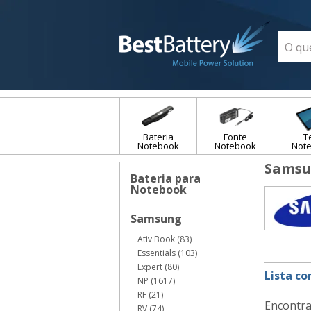
Bateria
Fonte
T
Notebook
Notebook
Not
Sams
Bateria para
Notebook
Samsung
Ativ Book (83)
Essentials (103)
Expert (80)
Lista c
NP (1617)
RF (21)
Encontra
RV (74)