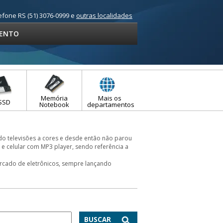
efone RS (51) 3076-0999 e
outras localidades
ENTO
Memória
Mais os
SSD
Notebook
departamentos
o televisões a cores e desde então não parou
e celular com MP3 player, sendo referência a
rcado de eletrônicos, sempre lançando
BUSCAR