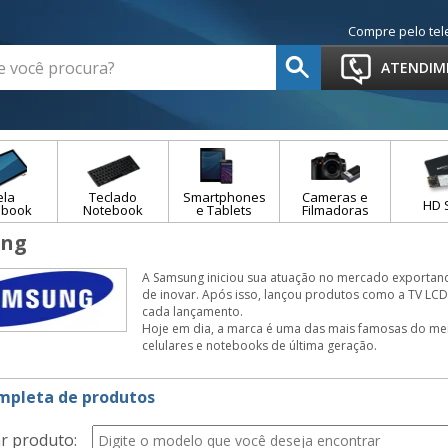
Compre pelo tel
ATENDIM
ela
Teclado
Smartphones
Cameras e
HD 
ebook
Notebook
e Tablets
Filmadoras
ung
A Samsung iniciou sua atuação no mercado exportand
de inovar. Após isso, lançou produtos como a TV LCD 
cada lançamento.
Hoje em dia, a marca é uma das mais famosas do me
celulares e notebooks de última geração.
ompleta de produtos
r produto: