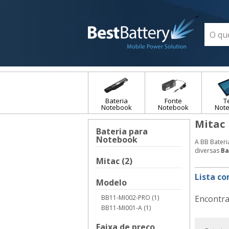
Bateria
Fonte
T
Notebook
Notebook
Not
Mitac
Bateria para
Notebook
A BB Bateri
diversas
Ba
Mitac (2)
Lista c
Modelo
BB11-MI002-PRO (1)
Encontra
BB11-MI001-A (1)
Faixa de preço