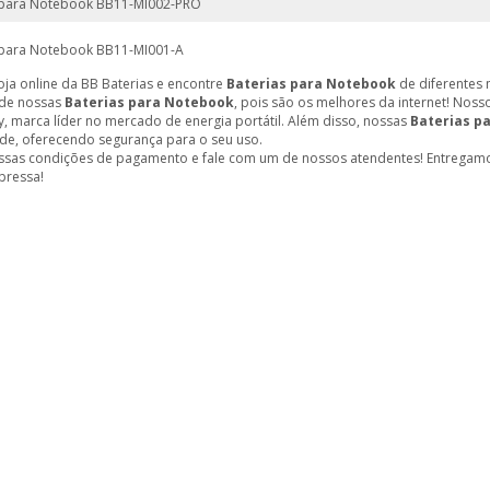
 para Notebook BB11-MI002-PRO
 para Notebook BB11-MI001-A
loja online da BB Baterias e encontre
Baterias para Notebook
de diferentes 
 de nossas
Baterias para Notebook
, pois são os melhores da internet! No
y, marca líder no mercado de energia portátil. Além disso, nossas
Baterias p
de, oferecendo segurança para o seu uso.
ssas condições de pagamento e fale com um de nossos atendentes! Entregamos
pressa!