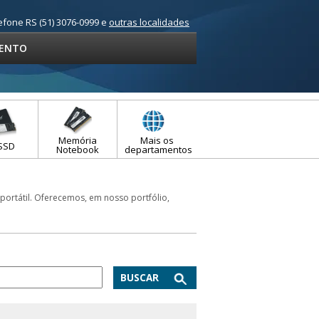
efone RS (51) 3076-0999 e
outras localidades
ENTO
Memória
Mais os
SSD
Notebook
departamentos
portátil. Oferecemos, em nosso portfólio,
BUSCAR