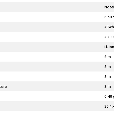
Note
6 ou 
49Wh
4.40
Li-Io
Sim
Sim
Sim
tura
Sim
0-40 
20.4 