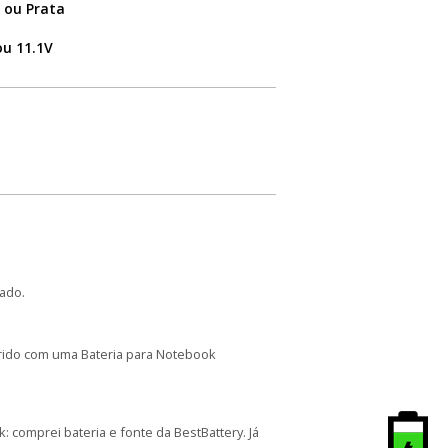
 ou Prata
ou 11.1V
ado.
arido com uma Bateria para Notebook
comprei bateria e fonte da BestBattery. Já