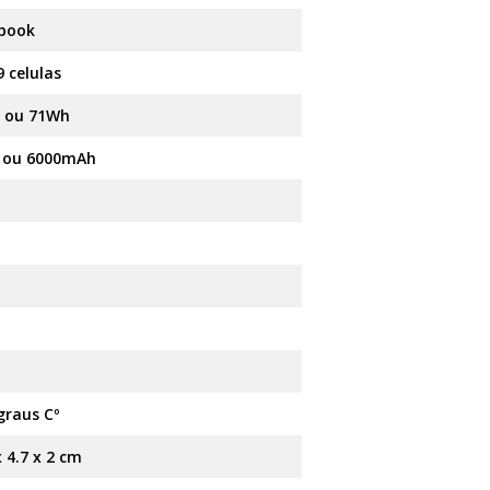
book
9 celulas
 ou 71Wh
0 ou 6000mAh
n
graus Cº
x 4.7 x 2 cm