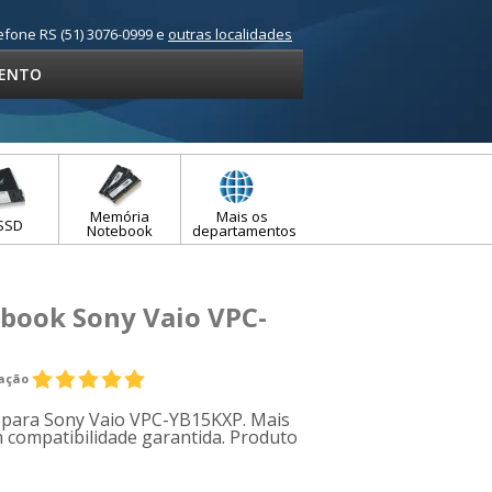
efone RS (51) 3076-0999 e
outras localidades
ENTO
Memória
Mais os
SSD
Notebook
departamentos
ebook Sony Vaio VPC-
iação
e para Sony Vaio VPC-YB15KXP. Mais
 compatibilidade garantida. Produto