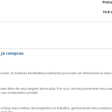
Preto
10.8 
 já comprou
o bom. As baterias BestBattery realmente possuem um diferencial no merc
irvam além de uma simples decoração. Por isso, resolvi presentear meu m
seu computador portátil.
o incluiu meu melhor desempenho no trabalho, aprimorando meu notebook: 