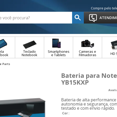
Compre pelo tel
ATENDIM
ela
Teclado
Smartphones
Cameras e
HD 
ebook
Notebook
e Tablets
Filmadoras
e Parts
Bateria para Not
YB15KXP
Aval
Bateria de alta performanc
autonomia e segurança, com
testado e com envio rápido.
Cor