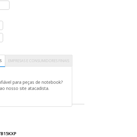
S
EMPRESAS E CONSUMIDORES FINAIS
fiável para peças de notebook?
o nosso site atacadista.
YB15KXP