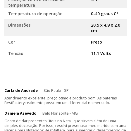
temperatura
Temperatura de operação
0-40 graus Cº
Dimensões
20.5 x 4.9 x 2.0
cm
Cor
Preto
Tensão
11.1 Volts
Carla de Andrade
São Paulo - SP
Atendimento excelente, preço ótimo e produto bom. As baterias
BestBattery realmente possuem um diferencial no mercado.
Daniela Azevedo
Belo Horizonte - MG
Gosto de dar presentes úteis no Natal, que sirvam além de uma
simples decoração. Por isso, resolvi presentear meu marido com uma
Bateria para Notebook BestBattery, para aumentar o desempenho de