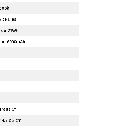
book
9 celulas
 ou 71Wh
0 ou 6000mAh
n
graus Cº
x 4.7 x 2 cm