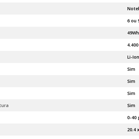
Note
6 ou 
49Wh
4.40
Li-Io
Sim
Sim
Sim
tura
Sim
0-40 
20.4 