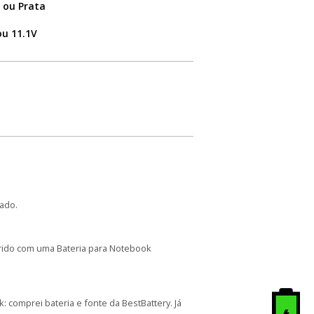
 ou Prata
ou 11.1V
ado.
arido com uma Bateria para Notebook
comprei bateria e fonte da BestBattery. Já