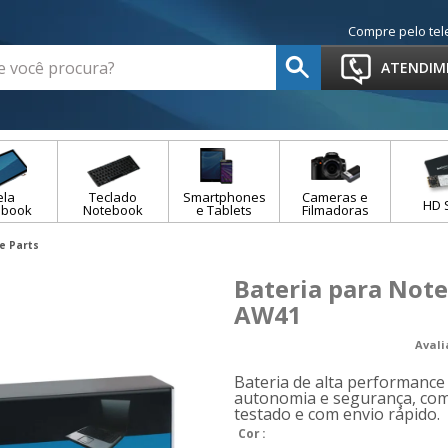
Compre pelo tel
ATENDIM
ela
Teclado
Smartphones
Cameras e
HD 
ebook
Notebook
e Tablets
Filmadoras
e Parts
Bateria para Not
AW41
Aval
Bateria de alta performanc
autonomia e segurança, com
testado e com envio rápido.
Cor