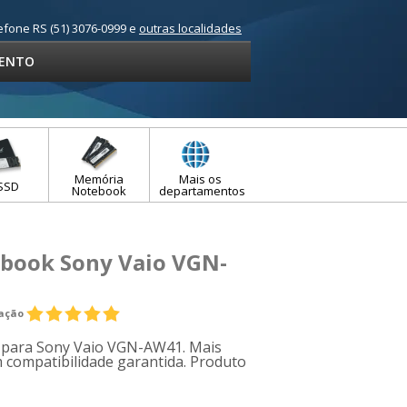
efone RS (51) 3076-0999 e
outras localidades
ENTO
Memória
Mais os
SSD
Notebook
departamentos
ebook Sony Vaio VGN-
iação
e para Sony Vaio VGN-AW41. Mais
 compatibilidade garantida. Produto