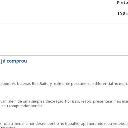
Preto
10.8 
 já comprou
o bom. As baterias BestBattery realmente possuem um diferencial no merc
irvam além de uma simples decoração. Por isso, resolvi presentear meu m
seu computador portátil.
o incluiu meu melhor desempenho no trabalho, aprimorando meu notebook: 