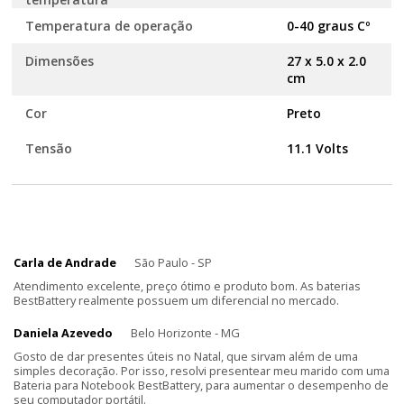
Temperatura de operação
0-40 graus Cº
Dimensões
27 x 5.0 x 2.0
cm
Cor
Preto
Tensão
11.1 Volts
Carla de Andrade
São Paulo - SP
Atendimento excelente, preço ótimo e produto bom. As baterias
BestBattery realmente possuem um diferencial no mercado.
Daniela Azevedo
Belo Horizonte - MG
Gosto de dar presentes úteis no Natal, que sirvam além de uma
simples decoração. Por isso, resolvi presentear meu marido com uma
Bateria para Notebook BestBattery, para aumentar o desempenho de
seu computador portátil.