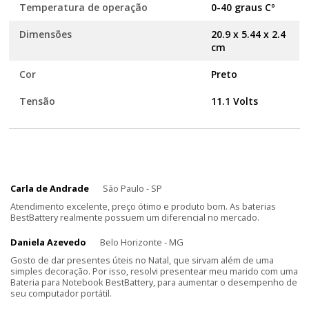
Temperatura de operação
0-40 graus Cº
Dimensões
20.9 x 5.44 x 2.4
cm
Cor
Preto
Tensão
11.1 Volts
Carla de Andrade
São Paulo - SP
Atendimento excelente, preço ótimo e produto bom. As baterias
BestBattery realmente possuem um diferencial no mercado.
Daniela Azevedo
Belo Horizonte - MG
Gosto de dar presentes úteis no Natal, que sirvam além de uma
simples decoração. Por isso, resolvi presentear meu marido com uma
Bateria para Notebook BestBattery, para aumentar o desempenho de
seu computador portátil.