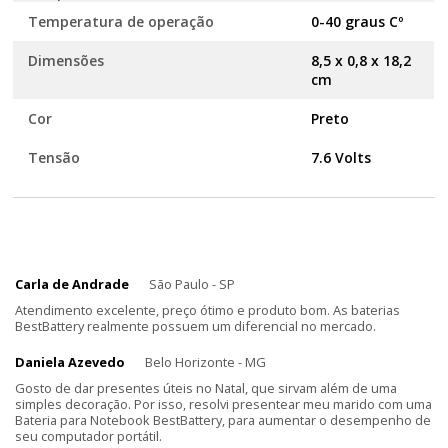
Temperatura de operação
0-40 graus Cº
Dimensões
8,5 x 0,8 x 18,2
cm
Cor
Preto
Tensão
7.6 Volts
Carla de Andrade
São Paulo - SP
Atendimento excelente, preço ótimo e produto bom. As baterias
BestBattery realmente possuem um diferencial no mercado.
Daniela Azevedo
Belo Horizonte - MG
Gosto de dar presentes úteis no Natal, que sirvam além de uma
simples decoração. Por isso, resolvi presentear meu marido com uma
Bateria para Notebook BestBattery, para aumentar o desempenho de
seu computador portátil.