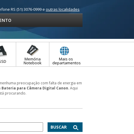
efone RS (51) 3076-0999 e
outras localidades
ENTO
Memória
Mais os
SSD
Notebook
departamentos
 nenhuma preocupação com falta de energia em
a
Bateria para Câmera Digital Canon
. Aqui
stá procurando.
BUSCAR