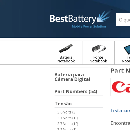
Bateria
Fonte
T
Notebook
Notebook
Not
Part 
Bateria para
Câmera Digital
Part Numbers (54)
Tensão
Lista c
3.6 Volts (3)
3.7 Volts (10)
Encontra
3.7 Volts (10)
7.2 Volts (1)