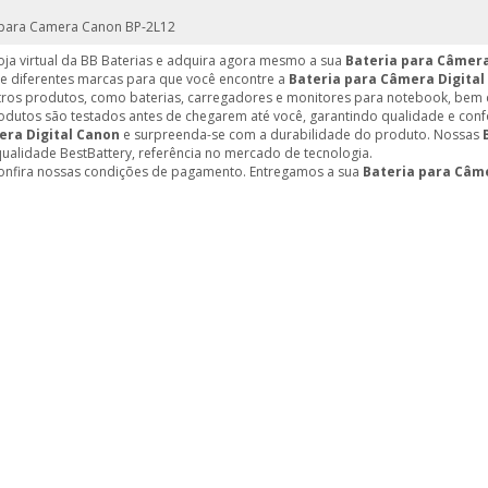
 para Camera Canon BP-2L12
loja virtual da BB Baterias e adquira agora mesmo a sua
Bateria para Câmera
 diferentes marcas para que você encontre a
Bateria para Câmera Digital
ros produtos, como baterias, carregadores e monitores para notebook, bem c
dutos são testados antes de chegarem até você, garantindo qualidade e con
ra Digital Canon
e surpreenda-se com a durabilidade do produto. Nossas
alidade BestBattery, referência no mercado de tecnologia.
onfira nossas condições de pagamento. Entregamos a sua
Bateria para Câme