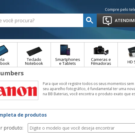
Compre pelo tel
ATENDIM
ela
Teclado
Smartphones
Cameras e
HD 
ebook
Notebook
e Tablets
Filmadoras
Numbers
Para que você registre todos os seus momentos sem
seu aparelho fotográfico, é fundamental ter uma nov
na BB Baterias, você encontra o produto exato que e
ompleta de produtos
r produto: