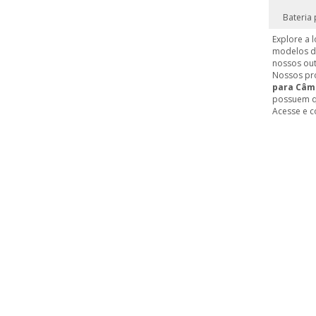
Bateria
Explore a 
modelos de
nossos out
Nossos pro
para Câme
possuem qu
Acesse e c